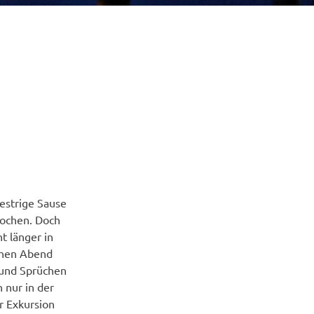
estrige Sause
nochen. Doch
t länger in
ühen Abend
 und Sprüchen
 nur in der
r Exkursion