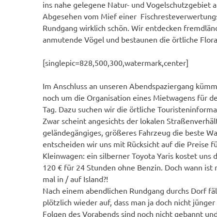
ins nahe gelegene Natur- und Vogelschutzgebiet a
Abgesehen vom Mief einer Fischresteverwertungsf
Rundgang wirklich schön. Wir entdecken fremdlän
anmutende Vögel und bestaunen die örtliche Flora
[singlepic=828,500,300,watermark,center]
Im Anschluss an unseren Abendspaziergang kümm
noch um die Organisation eines Mietwagens für d
Tag. Dazu suchen wir die örtliche Touristeninforma
Zwar scheint angesichts der lokalen Straßenverhäl
geländegängiges, größeres Fahrzeug die beste Wa
entscheiden wir uns mit Rücksicht auf die Preise f
Kleinwagen: ein silberner Toyota Yaris kostet uns 
120 € für 24 Stunden ohne Benzin. Doch wann ist
mal in / auf Island?!
Nach einem abendlichen Rundgang durchs Dorf fäl
plötzlich wieder auf, dass man ja doch nicht jünger
Folgen des Vorabends sind noch nicht gebannt und 