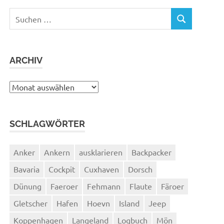
Suchen
SUCHEN
nach:
ARCHIV
Archiv
SCHLAGWÖRTER
Anker
Ankern
ausklarieren
Backpacker
Bavaria
Cockpit
Cuxhaven
Dorsch
Dünung
Faeroer
Fehmann
Flaute
Färoer
Gletscher
Hafen
Hoevn
Island
Jeep
Koppenhagen
Langeland
Logbuch
Mön