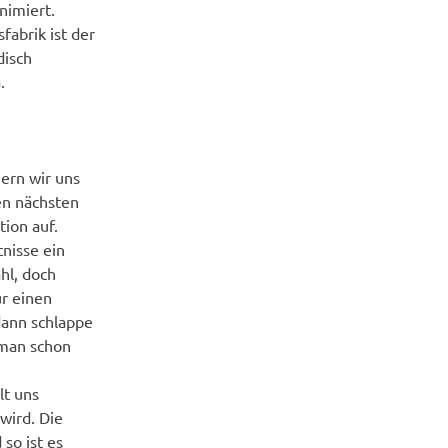
nimiert.
abrik ist der
disch
.
ern wir uns
en nächsten
tion auf.
tnisse ein
hl, doch
ür einen
dann schlappe
 man schon
lt uns
 wird. Die
so ist es