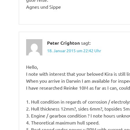
Agnes und Sippe
Peter Crighton
sagt:
18. Januar 2015 um 22:42 Uhr
Hello,
I note with interest that your beloved Kira is still li
When you arrive in Darwin I am available for inspe
I have researched Reinke 10M as far as I can, coul
1. Hull condition in regards of corrosion / electrolys
2. Hull thickness 12mm?, sides 6mm?, topsides 5
3. Engine / gearbox condition ? I note hours unkn
4. Theoretical maximum hull speed.
5. Boat speed under power v RPM with current engi