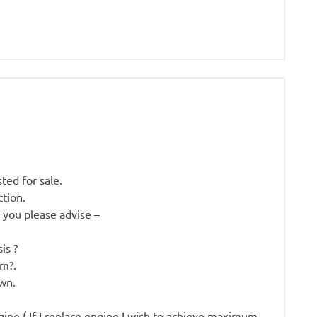
sted for sale.
ction.
d you please advise –
is ?
mm?.
own.
ne ( If I replace engine I wish to achieve maximum