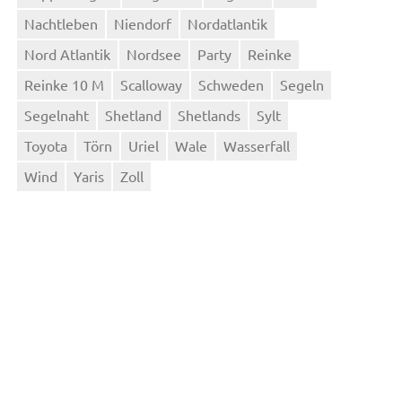
Nachtleben
Niendorf
Nordatlantik
Nord Atlantik
Nordsee
Party
Reinke
Reinke 10 M
Scalloway
Schweden
Segeln
Segelnaht
Shetland
Shetlands
Sylt
Toyota
Törn
Uriel
Wale
Wasserfall
Wind
Yaris
Zoll