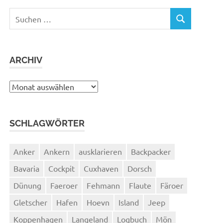
Suchen
SUCHEN
nach:
ARCHIV
Archiv
SCHLAGWÖRTER
Anker
Ankern
ausklarieren
Backpacker
Bavaria
Cockpit
Cuxhaven
Dorsch
Dünung
Faeroer
Fehmann
Flaute
Färoer
Gletscher
Hafen
Hoevn
Island
Jeep
Koppenhagen
Langeland
Logbuch
Mön