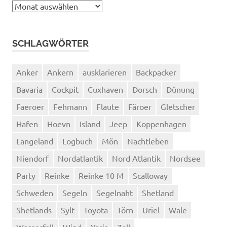
Archiv
SCHLAGWÖRTER
Anker
Ankern
ausklarieren
Backpacker
Bavaria
Cockpit
Cuxhaven
Dorsch
Dünung
Faeroer
Fehmann
Flaute
Färoer
Gletscher
Hafen
Hoevn
Island
Jeep
Koppenhagen
Langeland
Logbuch
Mön
Nachtleben
Niendorf
Nordatlantik
Nord Atlantik
Nordsee
Party
Reinke
Reinke 10 M
Scalloway
Schweden
Segeln
Segelnaht
Shetland
Shetlands
Sylt
Toyota
Törn
Uriel
Wale
Wasserfall
Wind
Yaris
Zoll