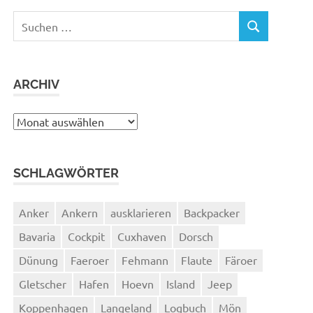
Suchen
SUCHEN
nach:
ARCHIV
Archiv
SCHLAGWÖRTER
Anker
Ankern
ausklarieren
Backpacker
Bavaria
Cockpit
Cuxhaven
Dorsch
Dünung
Faeroer
Fehmann
Flaute
Färoer
Gletscher
Hafen
Hoevn
Island
Jeep
Koppenhagen
Langeland
Logbuch
Mön