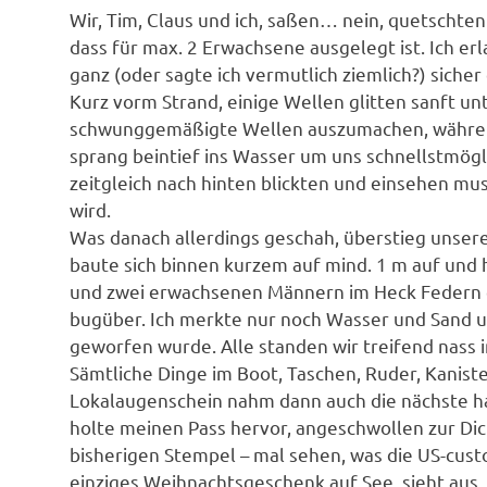
Wir, Tim, Claus und ich, saßen… nein, quetschten
dass für max. 2 Erwachsene ausgelegt ist. Ich erl
ganz (oder sagte ich vermutlich ziemlich?) sicher
Kurz vorm Strand, einige Wellen glitten sanft un
schwunggemäßigte Wellen auszumachen, während 
sprang beintief ins Wasser um uns schnellstmögl
zeitgleich nach hinten blickten und einsehen mus
wird.
Was danach allerdings geschah, überstieg unsere
baute sich binnen kurzem auf mind. 1 m auf un
und zwei erwachsenen Männern im Heck Federn 
bugüber. Ich merkte nur noch Wasser und Sand u
geworfen wurde. Alle standen wir treifend nass 
Sämtliche Dinge im Boot, Taschen, Ruder, Kaniste
Lokalaugenschein nahm dann auch die nächste ha
holte meinen Pass hervor, angeschwollen zur Dic
bisherigen Stempel – mal sehen, was die US-cust
einziges Weihnachtsgeschenk auf See, sieht aus, a