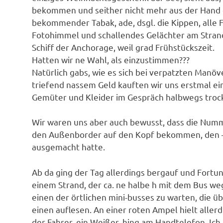
bekommen und seither nicht mehr aus der Hand ge
bekommender Tabak, ade, dsgl. die Kippen, alle
Fotohimmel und schallendes Gelächter am Stran
Schiff der Anchorage, weil grad Frühstückszeit.
Hatten wir ne Wahl, als einzustimmen???
Natürlich gabs, wie es sich bei verpatzten Manö
triefend nassem Geld kauften wir uns erstmal 
Gemüter und Kleider im Gespräch halbwegs troc
Wir waren uns aber auch bewusst, dass die Num
den Außenborder auf den Kopf bekommen, den – 
ausgemacht hatte.
Ab da ging der Tag allerdings bergauf und Fortu
einem Strand, der ca. ne halbe h mit dem Bus weg
einen der örtlichen mini-busses zu warten, die ü
einen auflesen. An einer roten Ampel hielt allerd
der Fahrer, ein Weißer, hing am Handtelefon. Ich 