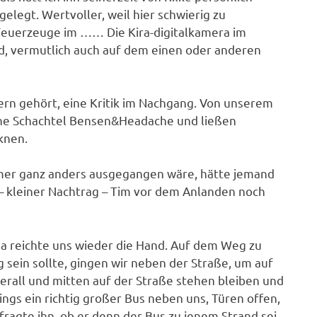
legt. Wertvoller, weil hier schwierig zu
 Feuerzeuge im …… Die Kira-digitalkamera im
d, vermutlich auch auf dem einen oder anderen
vern gehört, eine Kritik im Nachgang. Von unserem
eine Schachtel Bensen&Headache und ließen
knen.
mer ganz anders ausgegangen wäre, hätte jemand
kleiner Nachtrag – Tim vor dem Anlanden noch
na reichte uns wieder die Hand. Auf dem Weg zu
 sein sollte, gingen wir neben der Straße, um auf
berall und mitten auf der Straße stehen bleiben und
ings ein richtig großer Bus neben uns, Türen offen,
fragte ihn, ob er denn der Bus zu jenem Strand sei