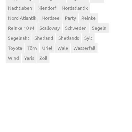
Nachtleben
Niendorf
Nordatlantik
Nord Atlantik
Nordsee
Party
Reinke
Reinke 10 M
Scalloway
Schweden
Segeln
Segelnaht
Shetland
Shetlands
Sylt
Toyota
Törn
Uriel
Wale
Wasserfall
Wind
Yaris
Zoll