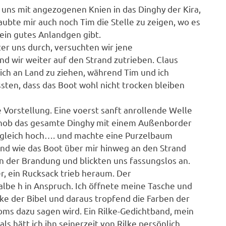
 uns mit angezogenen Knien in das Dinghy der Kira,
aubte mir auch noch Tim die Stelle zu zeigen, wo es
 ein gutes Anlandgen gibt.
ter uns durch, versuchten wir jene
wir weiter auf den Strand zutrieben. Claus
ich an Land zu ziehen, während Tim und ich
sten, dass das Boot wohl nicht trocken bleiben
 Vorstellung. Eine voerst sanft anrollende Welle
d hob das gesamte Dinghy mit einem Außenborder
gleich hoch…. und machte eine Purzelbaum
nd wie das Boot über mir hinweg an den Strand
in der Brandung und blickten uns fassungslos an.
r, ein Rucksack trieb heraum. Der
lbe h in Anspruch. Ich öffnete meine Tasche und
ke der Bibel und daraus tropfend die Farben der
oms dazu sagen wird. Ein Rilke-Gedichtband, mein
ls hätt ich ihn seinerzeit von Rilke persönlich