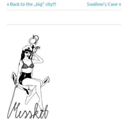
Vorheriger
Nächster
Beitragsnavigation
Back to the „big“ city!!!
Swallow’s Cave
Beitrag:
Beitrag: