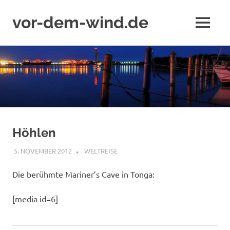
vor-dem-wind.de
MENÜ
Zum
Inhalt
springen
Höhlen
5. NOVEMBER 2012
ADMIN
WELTREISE
Die berühmte Mariner’s Cave in Tonga:
[media id=6]