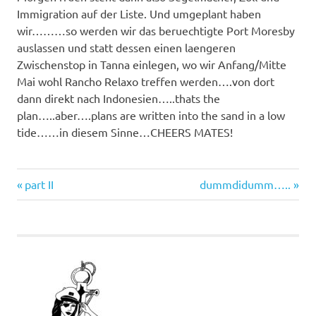
Immigration auf der Liste. Und umgeplant haben
wir………so werden wir das beruechtigte Port Moresby
auslassen und statt dessen einen laengeren
Zwischenstop in Tanna einlegen, wo wir Anfang/Mitte
Mai wohl Rancho Relaxo treffen werden….von dort
dann direkt nach Indonesien…..thats the
plan…..aber….plans are written into the sand in a low
tide……in diesem Sinne…CHEERS MATES!
Vorheriger
Nächster
Beitragsnavigation
part II
dummdidumm…..
Beitrag:
Beitrag: