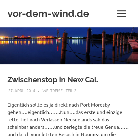
vor-dem-wind.de
MENÜ
Zum
Inhalt
springen
Zwischenstop in New Cal.
27. APRIL 2014
ADMIN
WELTREISE - TEIL 2
Eigentlich sollte es ja direkt nach Port Moresby
gehen….eigentlich…….Nun….das erste und einzige
fette Tief nach Verlassen Neuseelands sah das
scheinbar anders……und zerlegte die treue Genua……
und da ich vom letzten Besuch in Noumea um die