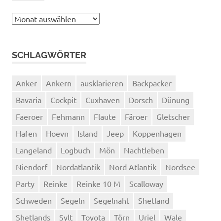
Archiv
SCHLAGWÖRTER
Anker
Ankern
ausklarieren
Backpacker
Bavaria
Cockpit
Cuxhaven
Dorsch
Dünung
Faeroer
Fehmann
Flaute
Färoer
Gletscher
Hafen
Hoevn
Island
Jeep
Koppenhagen
Langeland
Logbuch
Mön
Nachtleben
Niendorf
Nordatlantik
Nord Atlantik
Nordsee
Party
Reinke
Reinke 10 M
Scalloway
Schweden
Segeln
Segelnaht
Shetland
Shetlands
Sylt
Toyota
Törn
Uriel
Wale