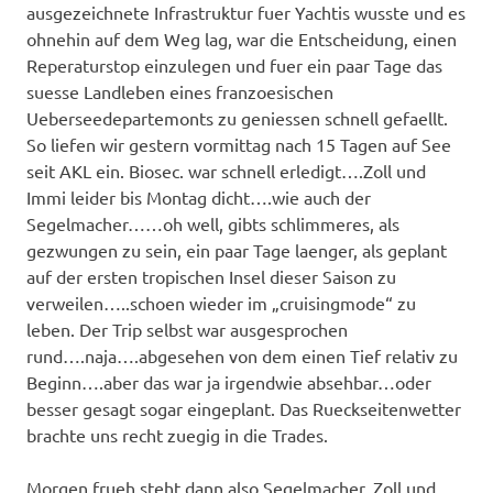
ausgezeichnete Infrastruktur fuer Yachtis wusste und es
ohnehin auf dem Weg lag, war die Entscheidung, einen
Reperaturstop einzulegen und fuer ein paar Tage das
suesse Landleben eines franzoesischen
Ueberseedepartemonts zu geniessen schnell gefaellt.
So liefen wir gestern vormittag nach 15 Tagen auf See
seit AKL ein. Biosec. war schnell erledigt….Zoll und
Immi leider bis Montag dicht….wie auch der
Segelmacher……oh well, gibts schlimmeres, als
gezwungen zu sein, ein paar Tage laenger, als geplant
auf der ersten tropischen Insel dieser Saison zu
verweilen…..schoen wieder im „cruisingmode“ zu
leben. Der Trip selbst war ausgesprochen
rund….naja….abgesehen von dem einen Tief relativ zu
Beginn….aber das war ja irgendwie absehbar…oder
besser gesagt sogar eingeplant. Das Rueckseitenwetter
brachte uns recht zuegig in die Trades.
Morgen frueh steht dann also Segelmacher, Zoll und