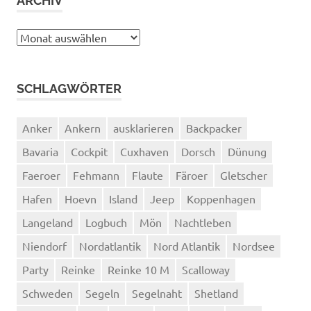
ARCHIV
Archiv
SCHLAGWÖRTER
Anker
Ankern
ausklarieren
Backpacker
Bavaria
Cockpit
Cuxhaven
Dorsch
Dünung
Faeroer
Fehmann
Flaute
Färoer
Gletscher
Hafen
Hoevn
Island
Jeep
Koppenhagen
Langeland
Logbuch
Mön
Nachtleben
Niendorf
Nordatlantik
Nord Atlantik
Nordsee
Party
Reinke
Reinke 10 M
Scalloway
Schweden
Segeln
Segelnaht
Shetland