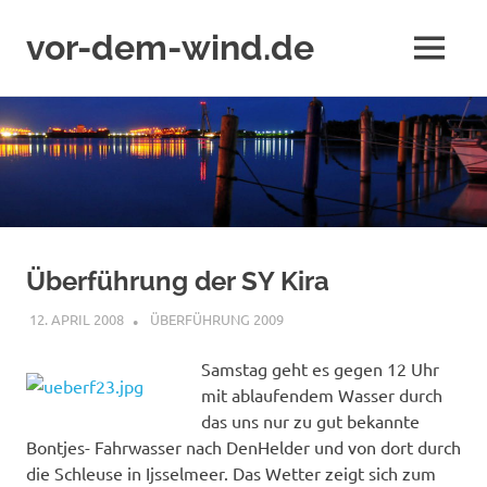
vor-dem-wind.de
MENÜ
Zum
Inhalt
springen
Überführung der SY Kira
12. APRIL 2008
ADMIN
ÜBERFÜHRUNG 2009
Samstag geht es gegen 12 Uhr
mit ablaufendem Wasser durch
das uns nur zu gut bekannte
Bontjes- Fahrwasser nach DenHelder und von dort durch
die Schleuse in Ijsselmeer. Das Wetter zeigt sich zum