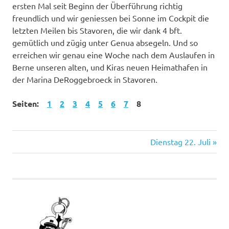
ersten Mal seit Beginn der Überführung richtig
freundlich und wir geniessen bei Sonne im Cockpit die
letzten Meilen bis Stavoren, die wir dank 4 bft.
gemütlich und zügig unter Genua absegeln. Und so
erreichen wir genau eine Woche nach dem Auslaufen in
Berne unseren alten, und Kiras neuen Heimathafen in
der Marina DeRoggebroeck in Stavoren.
Seiten:
1
2
3
4
5
6
7
8
Nächster
Beitragsnavigation
Dienstag 22. Juli
Beitrag: